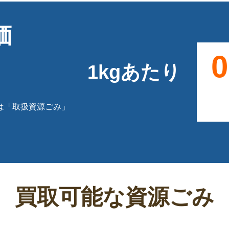
価
0
1kgあたり
。
は「取扱資源ごみ」
買取可能な資源ごみ